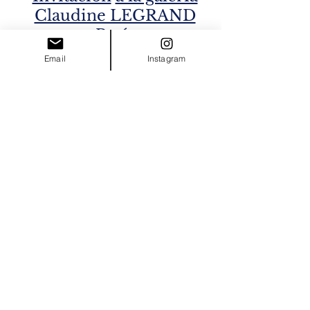
Claudine LEGRAND
París
del 8 al 29 de diciembre
Email
Instagram
de 2022